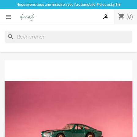
Nous avons tous une histoire avec l'automobile #diecastartfr
shopping_cart


(0)
search