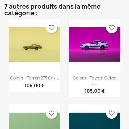
7 autres produits dans la même
catégorie :
favorite_border
favorite_border
Aperçu rapide
Aperçu rapide


Colors - Ferrari 275 Or /...
Colors - Toyota Celica
/...
105,00 €
105,00 €
favorite_border
favorite_border