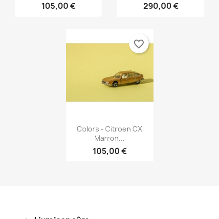
105,00 €
290,00 €
favorite_border
Aperçu rapide

Colors - Citroen CX
Marron...
105,00 €