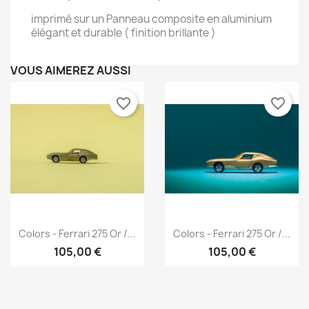
imprimé sur un Panneau composite en aluminium
élégant et durable ( finition brillante )
VOUS AIMEREZ AUSSI
favorite_border
favorite_border
Aperçu rapide
Aperçu rapide


Colors - Ferrari 275 Or /...
Colors - Ferrari 275 Or /...
105,00 €
105,00 €