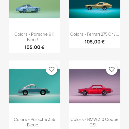
Aperçu rapide
Aperçu rapide


Colors - Porsche 911
Colors - Ferrari 275 Or /...
Bleu /...
105,00 €
105,00 €
favorite_border
favorite_border
Aperçu rapide
Aperçu rapide


Colors - Porsche 356
Colors - BMW 3.0 Coupé
Bleue...
CSI...