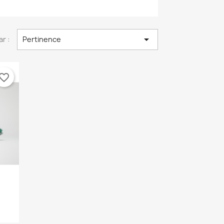

ar :
Pertinence
vorite_border