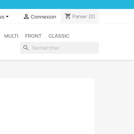
shopping_cart


Panier
(0)
is
Connexion
MULTI
FRONT
CLASSIC
search