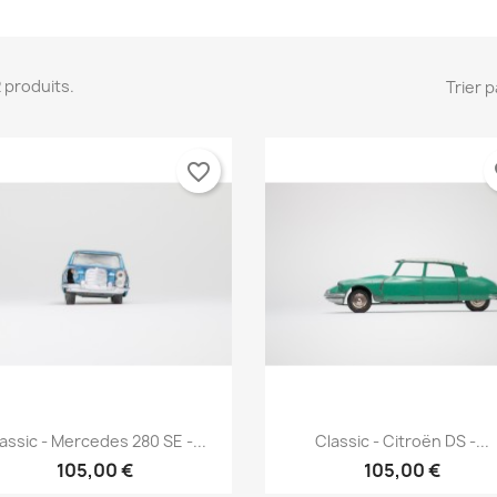
 2 produits.
Trier p
favorite_border
fa
Aperçu rapide
Aperçu rapide


assic - Mercedes 280 SE -...
Classic - Citroën DS -...
105,00 €
105,00 €