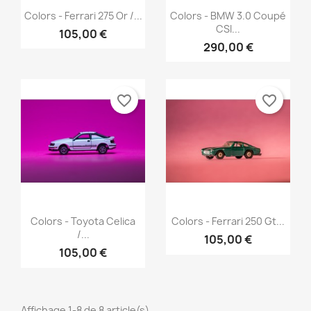
Aperçu rapide
Aperçu rapide


Colors - Ferrari 275 Or /...
Colors - BMW 3.0 Coupé
CSI...
105,00 €
290,00 €
favorite_border
favorite_border
Aperçu rapide
Aperçu rapide


Colors - Toyota Celica
Colors - Ferrari 250 Gt...
/...
105,00 €
105,00 €
Affichage 1-8 de 8 article(s)