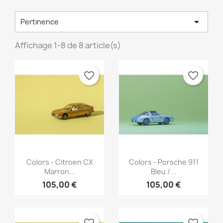

Pertinence
Affichage 1-8 de 8 article(s)
favorite_border
favorite_border
Aperçu rapide
Aperçu rapide


Colors - Citroen CX
Colors - Porsche 911
Marron...
Bleu /...
105,00 €
105,00 €