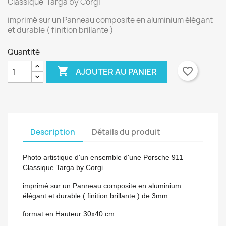
Classique Targa by Corgi
imprimé sur un Panneau composite en aluminium élégant
et durable ( finition brillante )
Quantité

favorite_border
AJOUTER AU PANIER
Description
Détails du produit
Photo artistique d'un ensemble d'une Porsche 911
Classique Targa by Corgi
imprimé sur un Panneau composite en aluminium
élégant et durable ( finition brillante ) de 3mm
format en Hauteur 30x40 cm