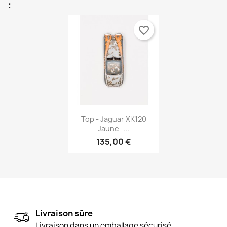
:
favorite_border
Aperçu rapide

Top - Jaguar XK120
Jaune -...
135,00 €
Livraison sûre
Livraison dans un emballage sécurisé