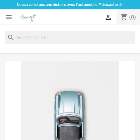
Nous avons tous une histoire avec l'automobile #diecastartfr
shopping_cart


(0)
search