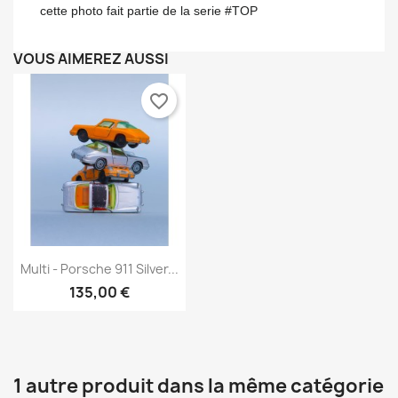
cette photo fait partie de la serie #TOP
VOUS AIMEREZ AUSSI
favorite_border
Aperçu rapide

Multi - Porsche 911 Silver...
135,00 €
1 autre produit dans la même catégorie