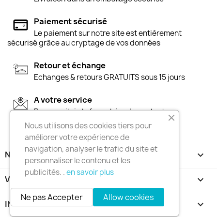
Paiement sécurisé
Le paiement sur notre site est entièrement
sécurisé grâce au cryptage de vos données
Retour et échange
Echanges & retours GRATUITS sous 15 jours
A votre service
Par e-mail via le formulaire de contact
Nous utilisons des cookies tiers pour
améliorer votre expérience de
navigation, analyser le trafic du site et
NOTRE SOCIÉTÉ

personnaliser le contenu et les
publicités. .
en savoir plus
VOTRE COMPTE

Ne pas Accepter
Allow cookies
INFORMATIONS
keyboard_arrow_down