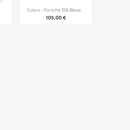
Aperçu rapide

.
Colors - Porsche 356 Bleue...
105,00 €