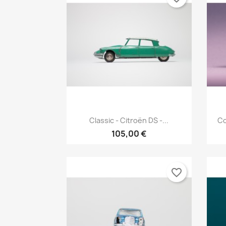
Aperçu rapide

Classic - Citroën DS -...
Co
105,00 €
favorite_border