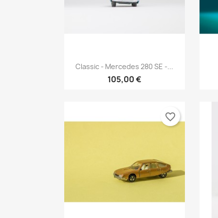
Aperçu rapide

Classic - Mercedes 280 SE -...
105,00 €
favorite_border