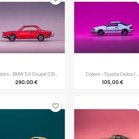
Aperçu rapide
Aperçu rapide


lors - BMW 3.0 Coupé CSI...
Colors - Toyota Celica /..
290,00 €
105,00 €
favorite_border
fa