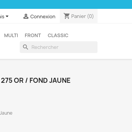
shopping_cart


Panier
(0)
is
Connexion
MULTI
FRONT
CLASSIC
search
 275 OR / FOND JAUNE
d Jaune