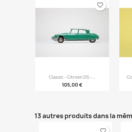
favorite_border
Aperçu rapide

Classic - Citroën DS -...
Co
105,00 €
13 autres produits dans la mêm
favorite_border