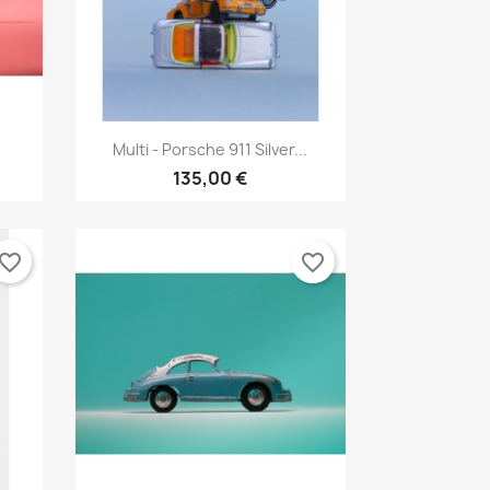
Aperçu rapide

Multi - Porsche 911 Silver...
135,00 €
vorite_border
favorite_border