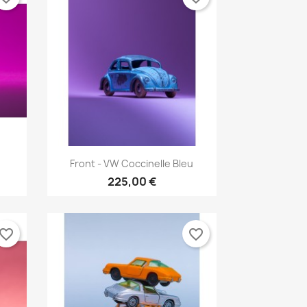
Aperçu rapide

.
Front - VW Coccinelle Bleu
225,00 €
vorite_border
favorite_border