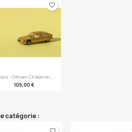
favorite_border
Aperçu rapide

lors - Citroen CX Marron...
105,00 €
e catégorie :
favorite_border
fa