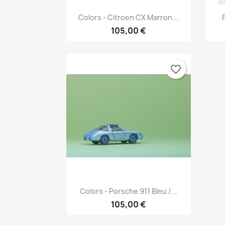
Aperçu rapide

Colors - Citroen CX Marron...
105,00 €
favorite_border
Aperçu rapide

Colors - Porsche 911 Bleu /...
105,00 €