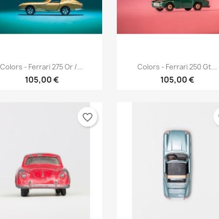
Aperçu rapide
Aperçu rapide


Colors - Ferrari 275 Or /...
Colors - Ferrari 250 Gt...
105,00 €
105,00 €
favorite_border
fa