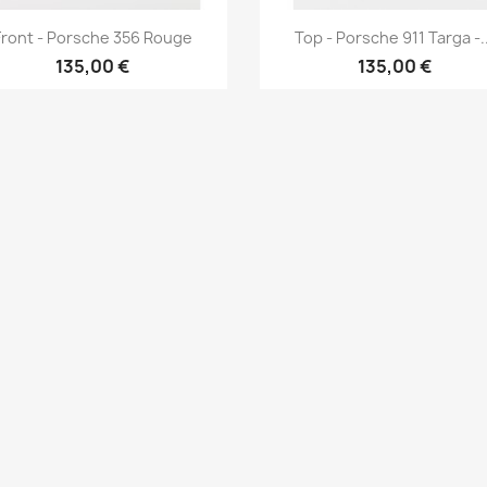
Aperçu rapide
Aperçu rapide


Front - Porsche 356 Rouge
Top - Porsche 911 Targa -..
135,00 €
135,00 €